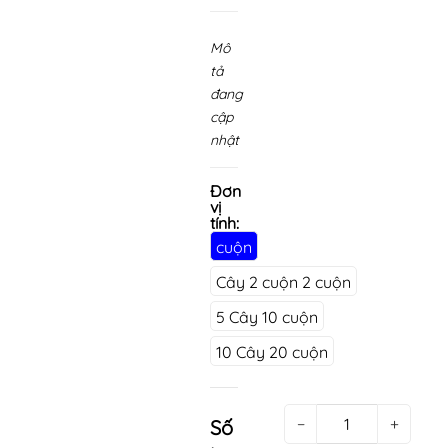
Mô
tả
đang
cập
nhật
Đơn
vị
tính:
cuộn
Cây 2 cuộn 2 cuộn
5 Cây 10 cuộn
10 Cây 20 cuộn
−
+
Số