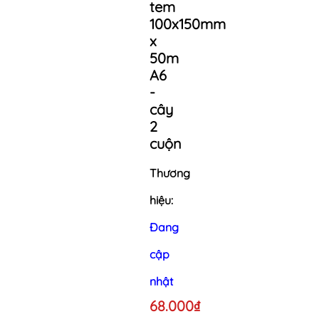
tem
100x150mm
x
50m
A6
-
cây
2
cuộn
Thương
hiệu:
Đang
cập
nhật
68.000₫