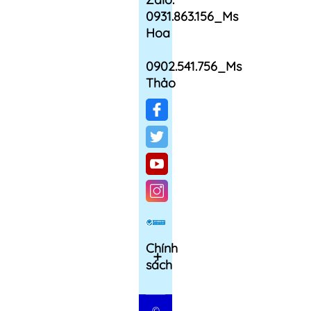
0931.863.156_Ms
Hoa
0902.541.756_Ms
Thảo
Chính
sách
©