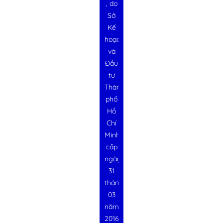
, do
Sở
Kế
hoạch
và
Đầu
tư
Thành
phố
Hồ
Chí
Minh
cấp
ngày
31
tháng
03
năm
2016