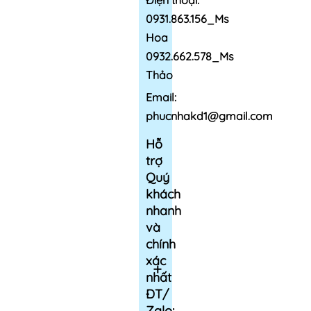
Điện thoại:
0931.863.156_Ms
Hoa
0932.662.578_Ms
Thảo
Email:
phucnhakd1@gmail.com
Hỗ
trợ
Quý
khách
nhanh
và
chính
xác
nhất
ĐT/
Zalo: