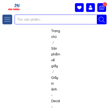
Trang
chủ
Sản
phẩm
về
giấy
Giấy
in
ảnh
-
Decal
-