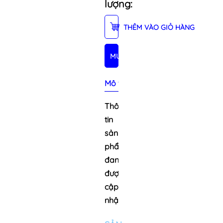
lượng:
THÊM VÀO GIỎ HÀNG
MUA NGAY
Mô tả sản phẩm
Thông
tin
sản
phẩm
đang
được
cập
nhật