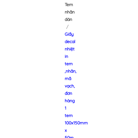
Tem
nhãn
dán
Giấy
decal
nhiệt
in
tem
,nhãn,
mã
vạch,
đơn
hàng
1
tem
100x150mm
x
50m