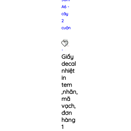
A6 -
cây
2
cuộn
Giấy
decal
nhiệt
in
tem
,nhãn,
mã
vạch,
đơn
hàng
1