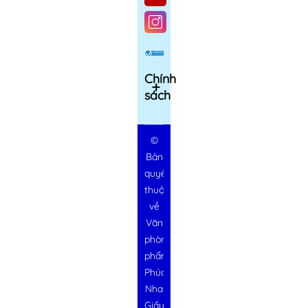
Chính
sách
©
Bản
quyền
thuộc
về
Văn
phòng
phẩm
Phúc
Nha
Giấy