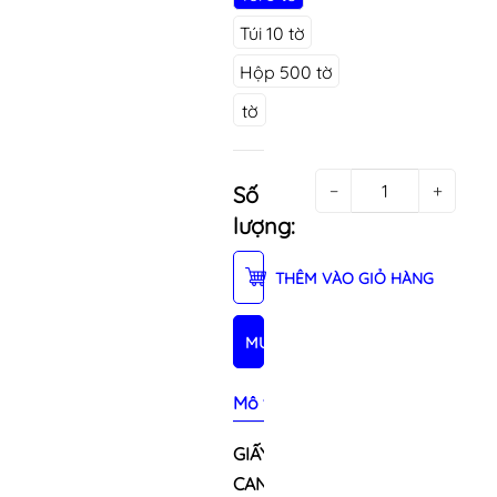
Túi 10 tờ
Hộp 500 tờ
tờ
−
+
Số
lượng:
THÊM VÀO GIỎ HÀNG
MUA NGAY
Mô tả sản phẩm
GIẤY
CAN