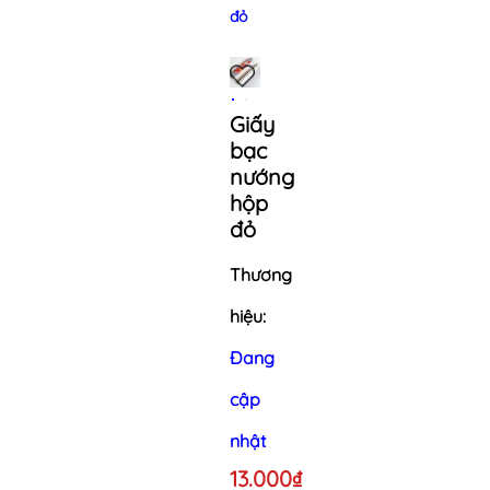
đỏ
Giấy
bạc
nướng
hộp
đỏ
Thương
hiệu:
Đang
cập
nhật
13.000₫