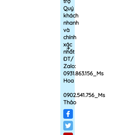
trợ
Quý
khách
nhanh
và
chính
xác
nhất
ĐT/
Zalo:
0931.863.156_Ms
Hoa
0902.541.756_Ms
Thảo