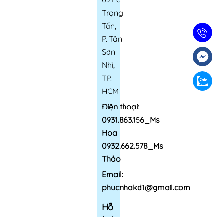
Trọng
Tấn,
P. Tân
Sơn
Nhì,
TP.
HCM
Điện thoại:
0931.863.156_Ms
Hoa
0932.662.578_Ms
Thảo
Email:
phucnhakd1@gmail.com
Hỗ