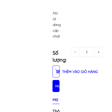
Mô
tả
đang
cập
nhật
−
+
Số
lượng:
THÊM VÀO GIỎ HÀNG
MUA NGAY
Mô tả sản phẩm
Thông