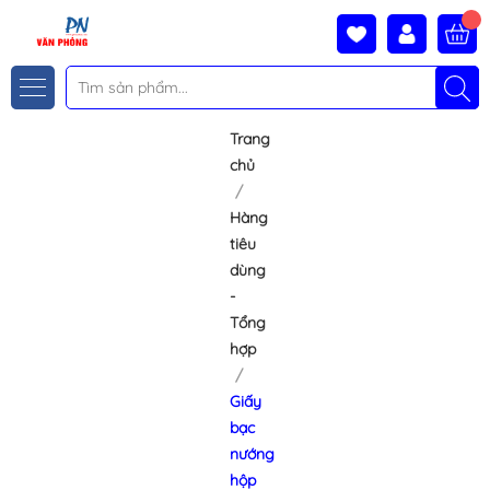
Trang
chủ
Hàng
tiêu
dùng
-
Tổng
hợp
Giấy
bạc
nướng
hộp