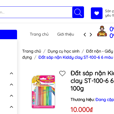
Sản 
yêu t
0
Trang chủ
Giới thiệu
Sản phẩm
T
0
Trang chủ
Dụng cụ học sinh
Đất nặn - Giấy
đựng
Đất sáp nặn Kiddy clay ST-100-6 6 màu
Đất sáp nặn K
clay ST-100-6 
100g
Thương hiệu:
Đang cập
10.000₫