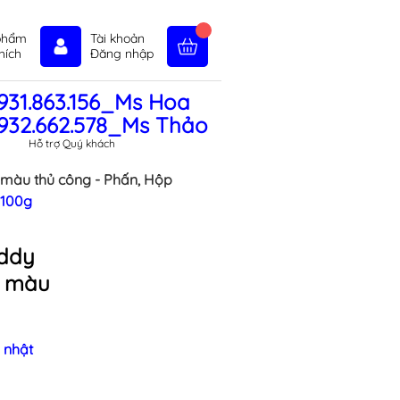
phẩm
Tài khoản
hích
Đăng nhập
931.863.156_Ms Hoa
in tức
Liên hệ
Chính sách
932.662.578_Ms Thảo
Hỗ trợ Quý khách
 màu thủ công - Phấn, Hộp
 100g
iddy
6 màu
 nhật