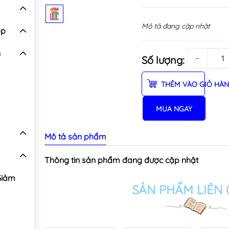
Mô tả đang cập nhật
ợp
n
−
Số lượng:
THÊM VÀO GIỎ HÀ
MUA NGAY
Mô tả sản phẩm
Thông tin sản phẩm đang được cập nhật
Giảm
SẢN PHẨM LIÊN