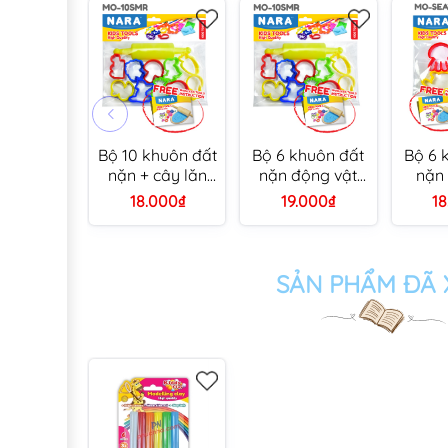
Bộ 10 khuôn đất
Bộ 6 khuôn đất
Bộ 6 
nặn + cây lăn
nặn động vật
nặn 
Kiddy Clay
Kiddy Clay MO-
Kiddy
18.000₫
19.000₫
18
10SM/R
ZOO
SEA
SẢN PHẨM ĐÃ