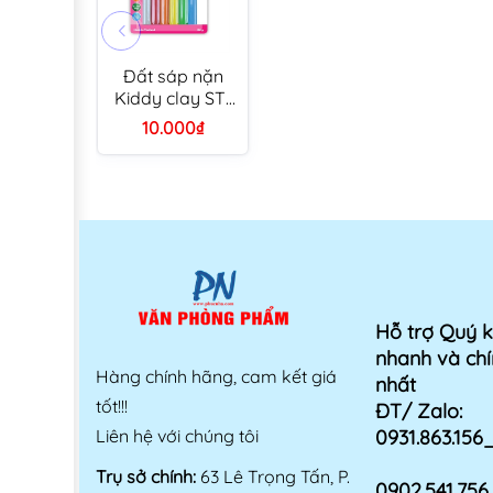
Đất sáp nặn
Kiddy clay ST-
100-6 6 màu
10.000₫
100g
Hỗ trợ Quý 
nhanh và chí
Hàng chính hãng, cam kết giá
nhất
tốt!!!
ĐT/ Zalo:
Liên hệ với chúng tôi
0931.863.15
Trụ sở chính:
63 Lê Trọng Tấn, P.
0902.541.75