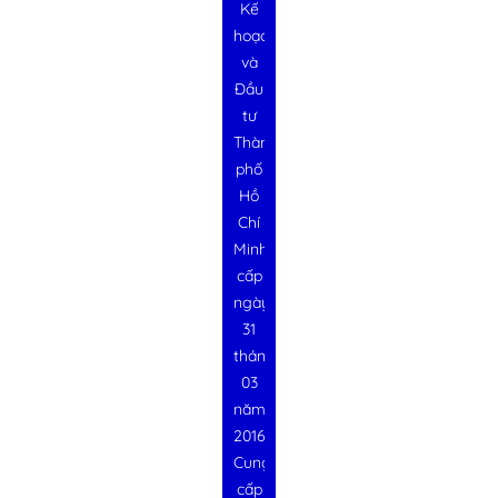
Kế
hoạch
và
Đầu
tư
Thành
phố
Hồ
Chí
Minh
cấp
ngày
31
tháng
03
năm
2016
Cung
cấp