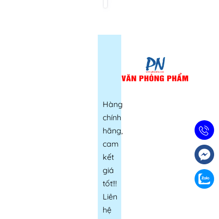
SA101
(12)
(12)
-
Vàng/
trắng/
đen/
dương/
lá/
đỏ
Hàng
chính
hãng,
cam
kết
giá
tốt!!!
Liên
hệ