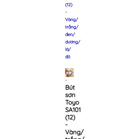
(12)
-
Vàng/
trắng/
đen/
dương/
lá/
đỏ
Bút
sơn
Toyo
SA101
(12)
-
Vàng/