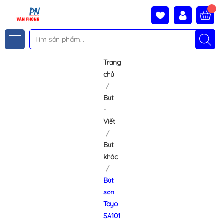
Trang
chủ
Bút
-
Viết
Bút
khác
Bút
sơn
Toyo
SA101