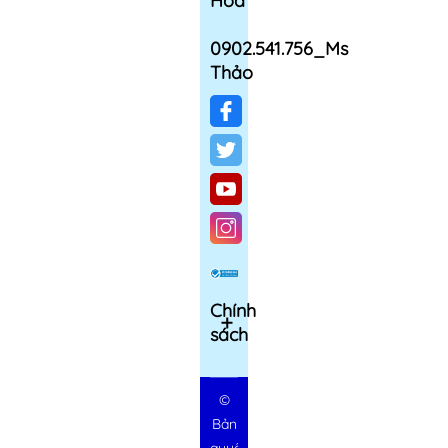
Hoa
0902.541.756_Ms
Thảo
Chính
sách
©
Bản