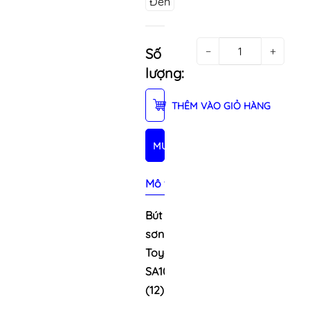
Đen
−
+
Số
lượng:
THÊM VÀO GIỎ HÀNG
MUA NGAY
Mô tả sản phẩm
Bút
sơn
Toyo
SA101
(12)