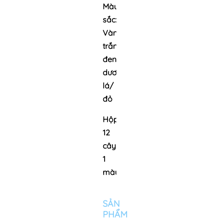
Màu
sắc:
Vàng/
trắng/
đen/
dương/
lá/
đỏ
Hộp
12
cây
1
màu
SẢN
PHẨM