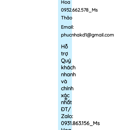
Hoa
0932.662.578_Ms
Thảo
Email:
phucnhakd1@gmail.com
Hỗ
trợ
Quý
khách
nhanh
và
chính
xác
nhất
ĐT/
Zalo:
0931.863.156_Ms