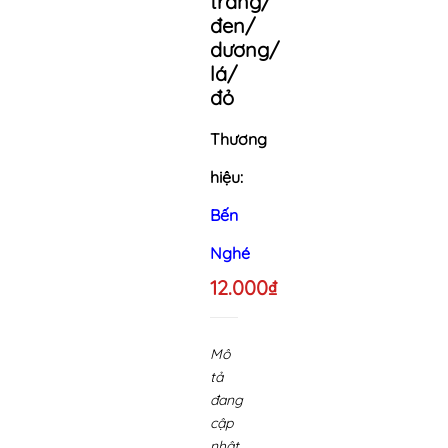
trắng/
đen/
dương/
lá/
đỏ
Thương
hiệu:
Bến
Nghé
12.000₫
Mô
tả
đang
cập
nhật