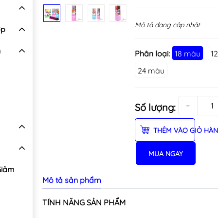
Mô tả đang cập nhật
ợp
n
Phân loại:
18 màu
1
24 màu
−
Số lượng:
THÊM VÀO GIỎ HÀ
MUA NGAY
Giảm
Mô tả sản phẩm
TÍNH NĂNG SẢN PHẨM