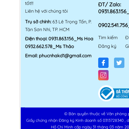
tốt!!!
ĐT/ Zalo:
Liên hệ với chúng tôi
0931.863.15
Trụ sở chính:
63 Lê Trọng Tấn, P.
0902.541.75
Tân Sơn Nhì, TP. HCM
Tìm kiếm
Đ
Điện thoại:
0931.863.156_Ms Hoa
Đăng ký
G
0932.662.578_Ms Thảo
Email:
phucnhakd1@gmail.com
© Bản quyền thuộc về
Văn phòng 
Giấy chứng nhận Đăng ký Kinh doanh số 0313728340 , 
Hồ Chí Minh cấp ngày 31 tháng 03 năm 20