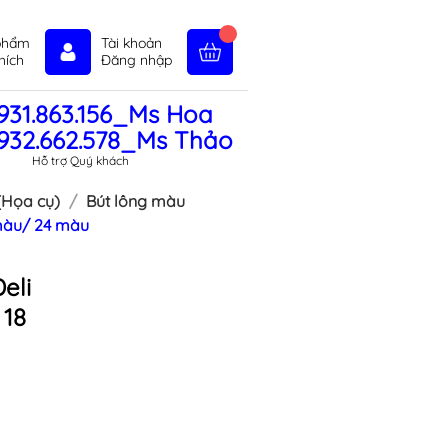
phẩm
Tài khoản
hích
Đăng nhập
931.863.156_Ms Hoa
in tức
Liên hệ
Chính sách
932.662.578_Ms Thảo
Hỗ trợ Quý khách
(Họa cụ)
Bút lông màu
 màu/ 24 màu
eli
 18