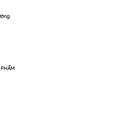
rường
N PHẨM