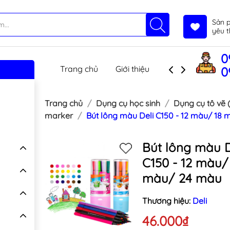
Sản 
yêu t
0
Trang chủ
Giới thiệu
Sản phẩm
T
0
Trang chủ
Dụng cụ học sinh
Dụng cụ tô vẽ 
marker
Bút lông màu Deli C150 - 12 màu/ 18
Bút lông màu D
C150 - 12 màu/
màu/ 24 màu
Thương hiệu:
Deli
46.000₫