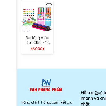
Bút lông màu
Deli C150 - 12
màu/ 18 màu/
46.000₫
24 màu
Hỗ trợ Quý 
nhanh và chí
Hàng chính hãng, cam kết giá
nhất