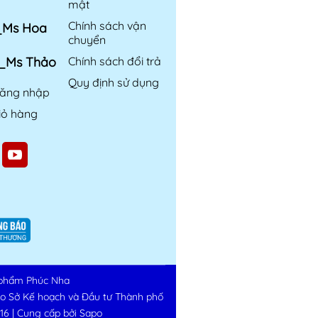
mật
Chính sách vận
6_Ms Hoa
chuyển
6_Ms Thảo
Chính sách đổi trả
Quy định sử dụng
ăng nhập
iỏ hàng
phẩm Phúc Nha
do Sở Kế hoạch và Đầu tư Thành phố
16
|
Cung cấp bởi
Sapo