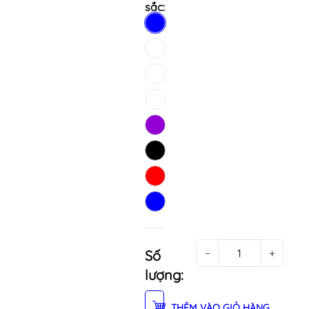
sắc:
−
+
Số
lượng:
THÊM VÀO GIỎ HÀNG