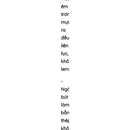
êm
trơn,
mực
ra
đều,
liên
tục,
không
lem
-
Ngòi
bút
làm
bằng
thép
không