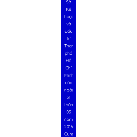
Sở
Kế
hoạch
và
Đầu
tư
Thành
phố
Hồ
Chí
Minh
cấp
ngày
31
tháng
03
năm
2016
Cung