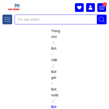
Trang
chủ
Bút
-
Viết
Bút
gel
-
Bút
nước
Bút