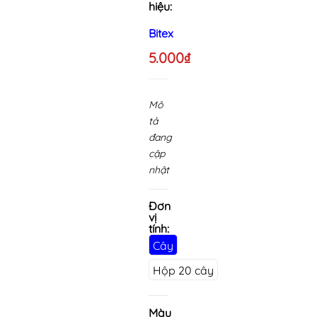
hiệu:
Bitex
5.000₫
Mô
tả
đang
cập
nhật
Đơn
vị
tính:
Cây
Hộp 20 cây
Màu