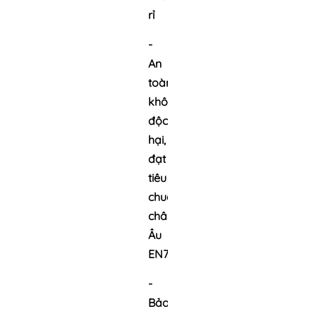
rỉ
-
An
toàn,
không
độc
hại,
đạt
tiêu
chuẩn
châu
Âu
EN73
-
Bảo