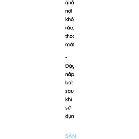
quản
nơi
khô
ráo,
thoáng
mát
-
Đậy
nắp
bút
sau
khi
sử
dụng
SẢN