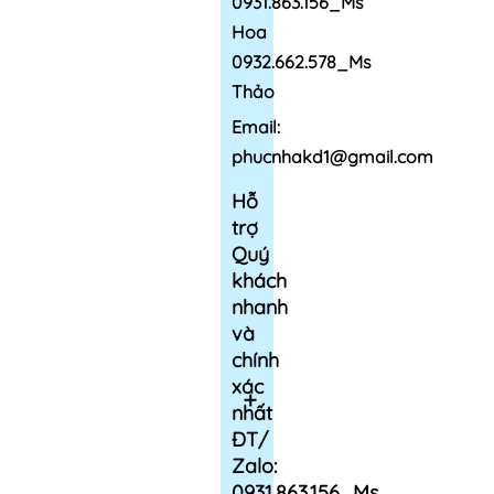
0931.863.156_Ms
Hoa
0932.662.578_Ms
Thảo
Email:
phucnhakd1@gmail.com
Hỗ
trợ
Quý
khách
nhanh
và
chính
xác
nhất
ĐT/
Zalo:
0931.863.156_Ms