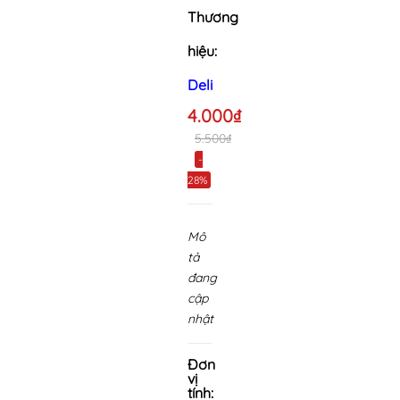
Thương
hiệu:
Deli
4.000₫
5.500₫
-
28%
Mô
tả
đang
cập
nhật
Đơn
vị
tính: