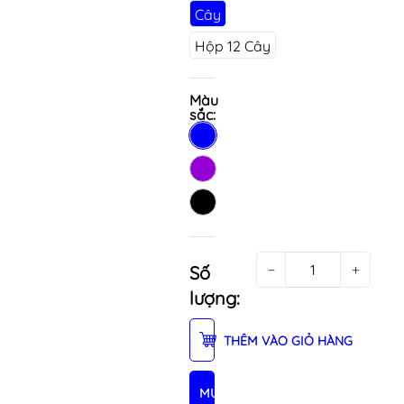
Cây
Hộp 12 Cây
Màu
sắc:
−
+
Số
lượng:
THÊM VÀO GIỎ HÀNG
MUA NGAY