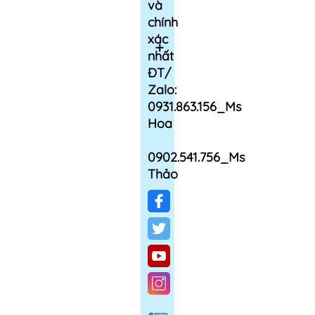
và
chính
xác
nhất
ĐT/
Zalo:
0931.863.156_Ms
Hoa
0902.541.756_Ms
Thảo