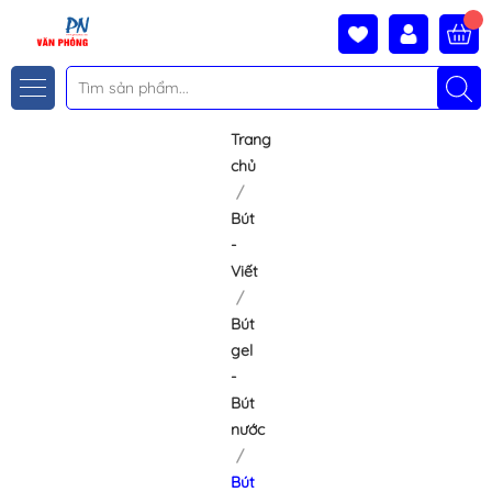
Trang
chủ
Bút
-
Viết
Bút
gel
-
Bút
nước
Bút