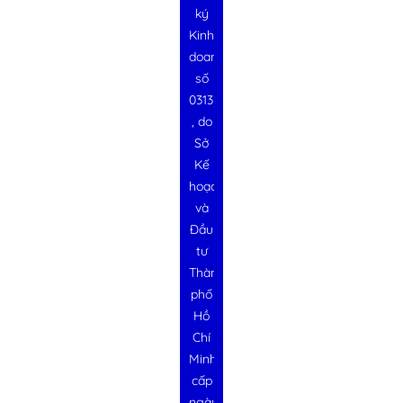
ký
Kinh
doanh
số
0313728340
, do
Sở
Kế
hoạch
và
Đầu
tư
Thành
phố
Hồ
Chí
Minh
cấp
ngày