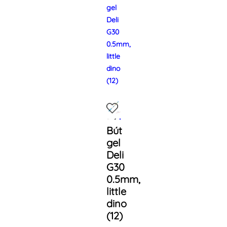
gel
Deli
G30
0.5mm,
little
dino
(12)
Bút
gel
Deli
G30
0.5mm,
little
dino
(12)