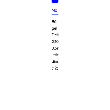
Mô tả sản phẩm
Bút
gel
Deli
G30
0.5mm,
little
dino
(12)
Bút
gel
Deli