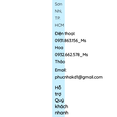
Sơn
Nhì,
TP.
HCM
Điện thoại:
0931.863.156_Ms
Hoa
0932.662.578_Ms
Thảo
Email:
phucnhakd1@gmail.com
Hỗ
trợ
Quý
khách
nhanh