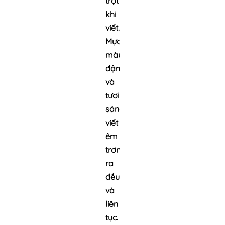
trợt
khi
viết.
Mực
màu
đậm
và
tươi
sáng,
viết
êm
trơn,
ra
đều
và
liên
tục.