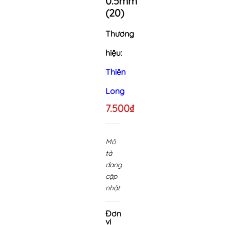
0.5mm
(20)
Thương
hiệu:
Thiên
Long
7.500₫
Mô
tả
đang
cập
nhật
Đơn
vị