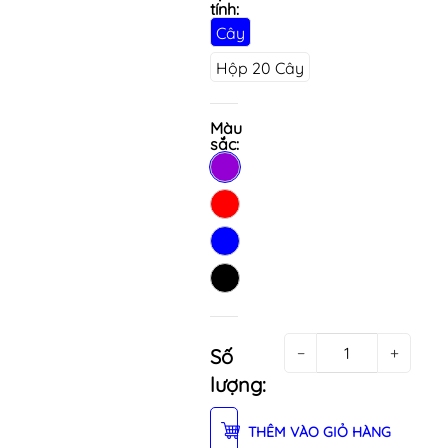
tính:
Cây
Hộp 20 Cây
Màu
sắc:
−
+
Số
lượng:
THÊM VÀO GIỎ HÀNG