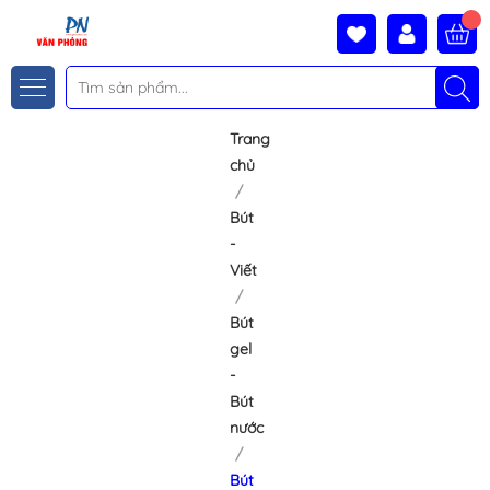
Trang
chủ
Bút
-
Viết
Bút
gel
-
Bút
nước
Bút