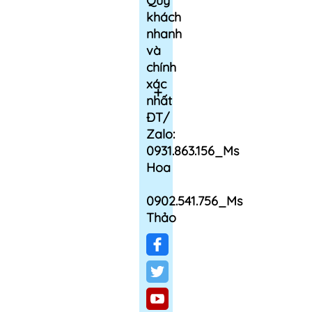
Quý
khách
nhanh
và
chính
xác
nhất
ĐT/
Zalo:
0931.863.156_Ms
Hoa
0902.541.756_Ms
Thảo