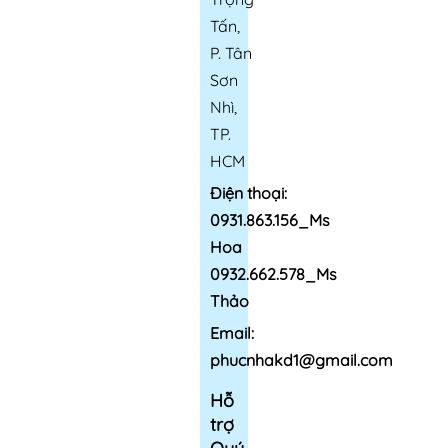
Tấn,
P. Tân
Sơn
Nhì,
TP.
HCM
Điện thoại:
0931.863.156_Ms
Hoa
0932.662.578_Ms
Thảo
Email:
phucnhakd1@gmail.com
Hỗ
trợ