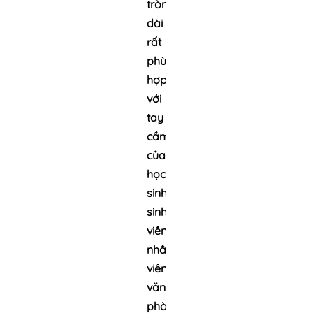
tròn,
dài
rất
phù
hợp
với
tay
cầm
của
học
sinh,
sinh
viên,
nhân
viên
văn
phòng.