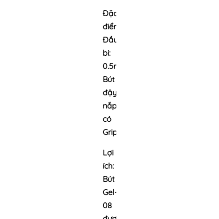
Đặc
điểm:
Đầu
bi:
0.5mm
Bút
đậy
nắp,
có
Grip.
Lợi
ích:
Bút
Gel-
08
được