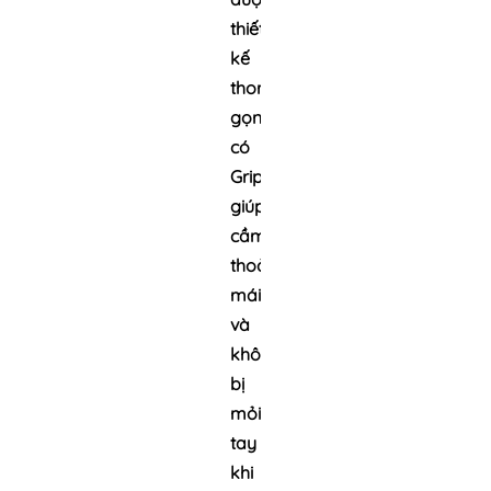
thiết
kế
thon,
gọn
có
Grip
giúp
cầm
thoải
mái
và
không
bị
mỏi
tay
khi