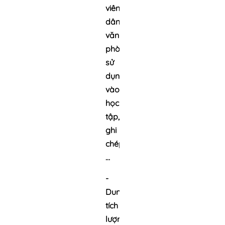
viên,
dân
văn
phòng…
sử
dụng
vào
học
tập,
ghi
chép,
…
-
Dung
tích
lượng