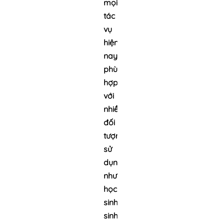
mọi
tác
vụ
hiện
nay
phù
hợp
với
nhiều
đối
tượng
sử
dụng
như
học
sinh,
sinh