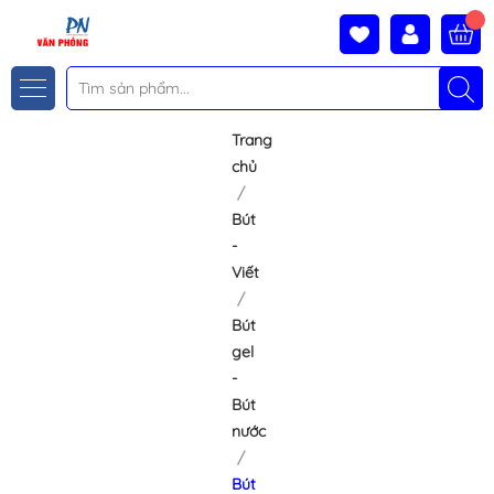
Trang
chủ
Bút
-
Viết
Bút
gel
-
Bút
nước
Bút