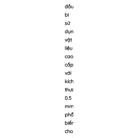
đầu
bi
sử
dụng
vật
liệu
cao
cấp,
với
kích
thước
0.5
mm
phổ
biến
cho