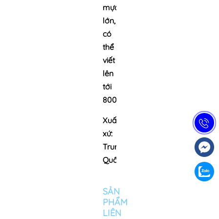
mực
lớn,
có
thể
viết
lên
tới
800m
Xuất
xứ:
Trung
Quốc
SẢN
PHẨM
LIÊN