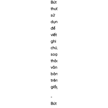
Bút
thường
sử
dụng
để
viết
ghi
chú,
soạn
thảo
văn
bản
trên
giấy.
-
Bút