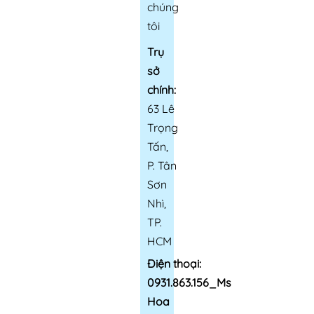
chúng
tôi
Trụ
sở
chính:
63 Lê
Trọng
Tấn,
P. Tân
Sơn
Nhì,
TP.
HCM
Điện thoại:
0931.863.156_Ms
Hoa