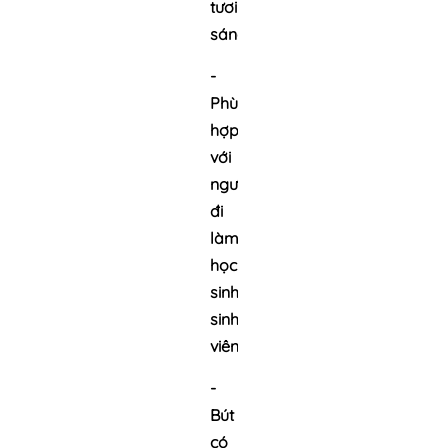
tươi
sáng
-
Phù
hợp
với
người
đi
làm,
học
sinh,
sinh
viên.
-
Bút
có