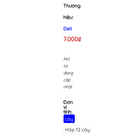
Thương
hiệu:
Deli
7.000₫
Mô
tả
đang
cập
nhật
Đơn
vị
tính:
cây
Hộp 12 cây