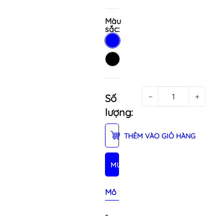
Màu
sắc:
−
+
Số
lượng:
THÊM VÀO GIỎ HÀNG
MUA NGAY
Mô tả sản phẩm
-