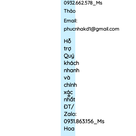
0932.662.578_Ms
Thảo
Email:
phucnhakd1@gmail.com
Hỗ
trợ
Quý
khách
nhanh
và
chính
xác
nhất
ĐT/
Zalo:
0931.863.156_Ms
Hoa