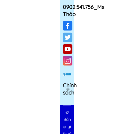
0902.541.756_Ms
Thảo
Chính
sách
©
Bản
quyền
thuộc