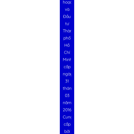
hoạch
và
Đầu
tư
Thành
phố
Hồ
Chí
Minh
cấp
ngày
31
tháng
03
năm
2016
Cung
cấp
bởi