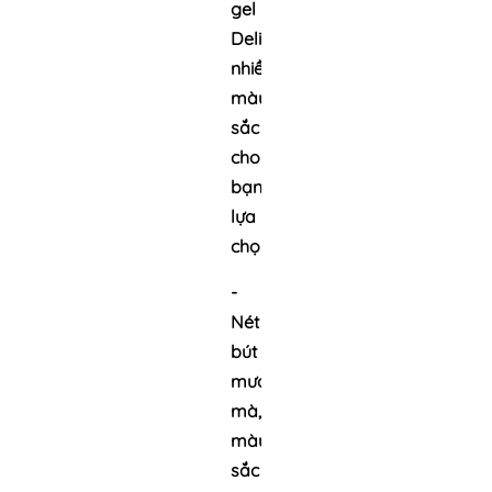
gel
Deli,
nhiều
màu
sắc
cho
bạn
lựa
chọn
-
Nét
bút
mượt
mà,
màu
sắc