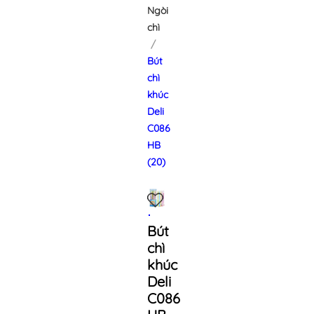
Ngòi
chì
Bút
chì
khúc
Deli
C086
HB
(20)
Bút
chì
khúc
Deli
C086