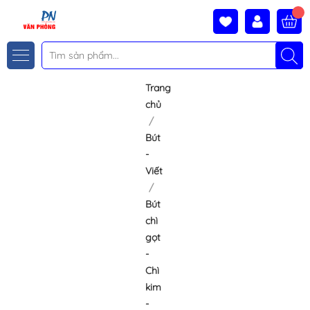
Trang
chủ
Bút
-
Viết
Bút
chì
gọt
-
Chì
kim
-