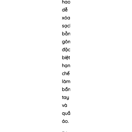
hao,
dễ
xóa
sạch
bằng
gôm,
đặc
biệt
hạn
chế
làm
bẩn
tay
và
quần
áo.