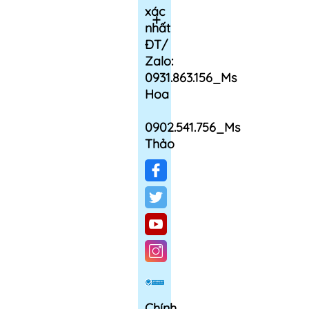
xác
nhất
ĐT/
Zalo:
0931.863.156_Ms
Hoa
0902.541.756_Ms
Thảo
Chính