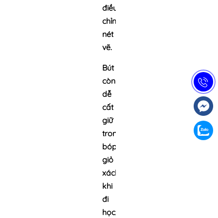
điều
chỉnh
nét
vẽ.
Bút
còn
dễ
cất
giữ
trong
bóp,
giỏ
xách
khi
đi
học,