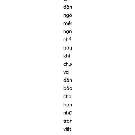
đậm,
ngòi
mềm
hạn
chế
gãy
khi
chuốt
và
đảm
bảo
cho
bạn
những
trang
viết