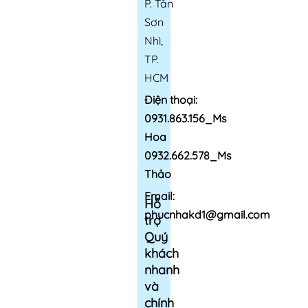
P. Tân
Sơn
Nhì,
TP.
HCM
Điện thoại:
0931.863.156_Ms
Hoa
0932.662.578_Ms
Thảo
Email:
Hỗ
phucnhakd1@gmail.com
trợ
Quý
khách
nhanh
và
chính