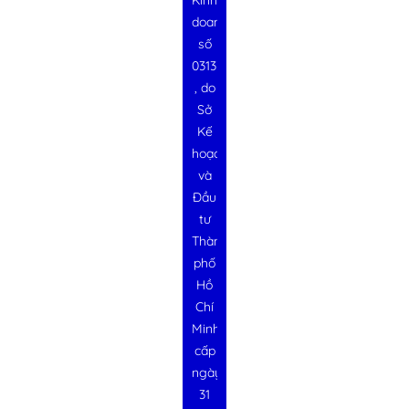
Kinh
doanh
số
0313728340
, do
Sở
Kế
hoạch
và
Đầu
tư
Thành
phố
Hồ
Chí
Minh
cấp
ngày
31