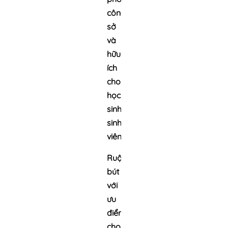
công
sở
và
hữu
ích
cho
học
sinh,
sinh
viên.
Ruột
bút
với
ưu
điểm
cho