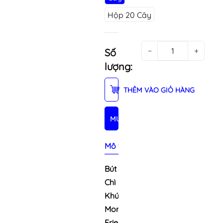
Hộp 20 Cây
−
+
Số
lượng:
THÊM VÀO GIỎ HÀNG
MUA NGAY
Mô tả sản phẩm
Bút
Chì
Khúc
Monster
Friends