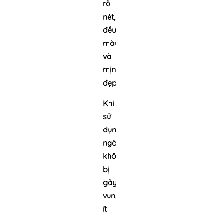
rõ
nét,
đều
màu
và
mịn
đẹp.
Khi
sử
dụng,
ngòi
không
bị
gãy
vụn,
ít