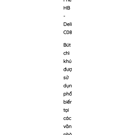
HB
-
Deli
C086
Bút
chì
khúc
được
sử
dụng
phổ
biến
tại
các
văn
phòng,