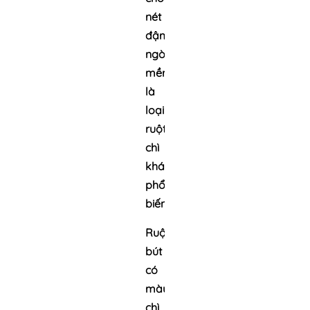
nét
đậm,
ngòi
mềm,
là
loại
ruột
chì
khá
phổ
biến.
Ruột
bút
có
màu
chì