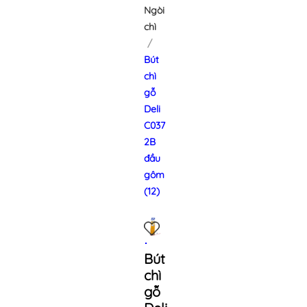
Ngòi
chì
Bút
chì
gỗ
Deli
C037
2B
đầu
gôm
(12)
Bút
chì
gỗ