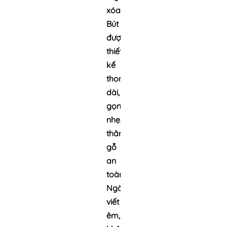
xóa
Bút
được
thiết
kế
thon
dài,
gọn
nhẹ,
thân
gỗ
an
toàn
Ngòi
viết
êm,