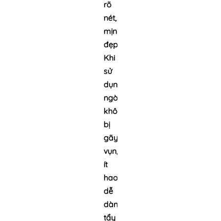
rõ
nét,
mịn
đẹp.
Khi
sử
dụng,
ngòi
không
bị
gãy
vụn,
ít
hao,
dễ
dàng
tẩy