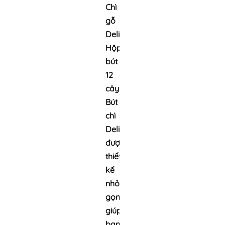
Chì
gỗ
Deli
Hộp
bút
12
cây.
Bút
chì
Deli
được
thiết
kế
nhỏ
gọn
giúp
bạn