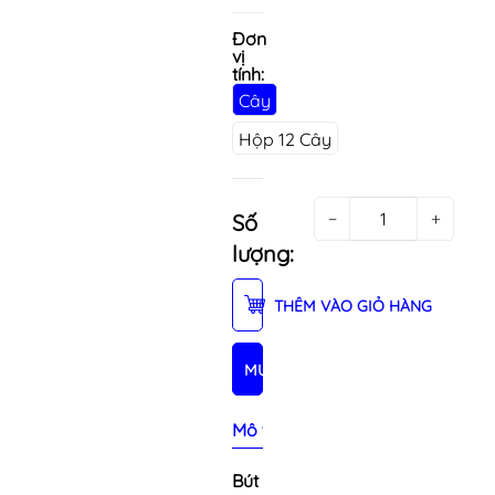
Đơn
vị
tính:
Cây
Hộp 12 Cây
−
+
Số
lượng:
THÊM VÀO GIỎ HÀNG
MUA NGAY
Mô tả sản phẩm
Bút