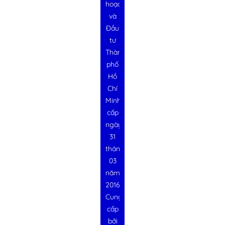
hoạch
và
Đầu
tư
Thành
phố
Hồ
Chí
Minh
cấp
ngày
31
tháng
03
năm
2016
Cung
cấp
bởi