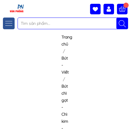
Trang
chủ
Bút
-
Viết
Bút
chì
gọt
-
Chì
kim
-