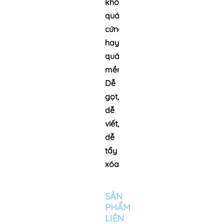
không
quá
cứng
hay
quá
mềm.
Dễ
gọt,
dễ
viết,
dễ
tẩy
xóa
SẢN
PHẨM
LIÊN