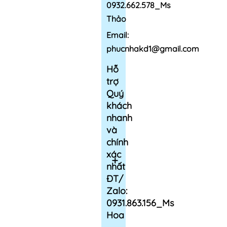
0932.662.578_Ms
Thảo
Email:
phucnhakd1@gmail.com
Hỗ
trợ
Quý
khách
nhanh
và
chính
xác
nhất
ĐT/
Zalo:
0931.863.156_Ms
Hoa