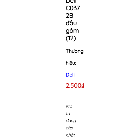
Deli
C037
2B
đầu
gôm
(12)
Thương
hiệu:
Deli
2.500₫
Mô
tả
đang
cập
nhật