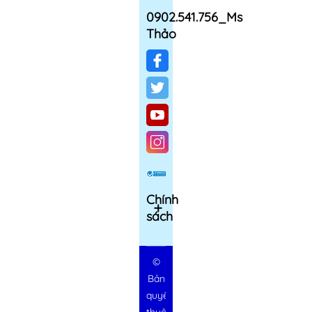
0902.541.756_Ms
Thảo
Chính
sách
©
Bản
quyền