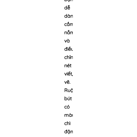
dễ
dàng
cầm
nắm
và
điều
chỉnh
nét
viết,
vẽ.
Ruột
bút
có
màu
chì
đậm,