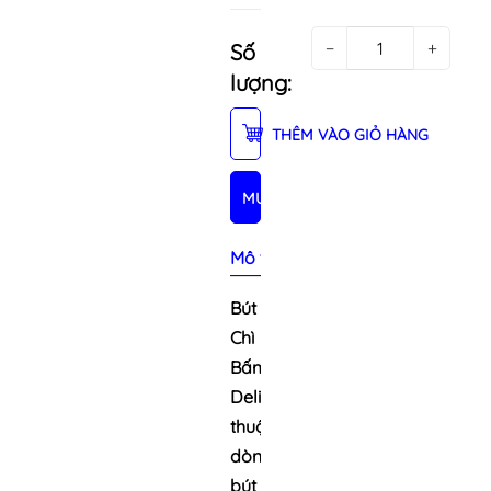
−
+
Số
lượng:
THÊM VÀO GIỎ HÀNG
MUA NGAY
Mô tả sản phẩm
Bút
Chì
Bấm
Deli
thuộc
dòng
bút