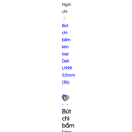
Ngòi
chì
Bút
chì
bấm
kim
loại
Deli
U999
0,5mm
(36)
Bút
chì
bấm