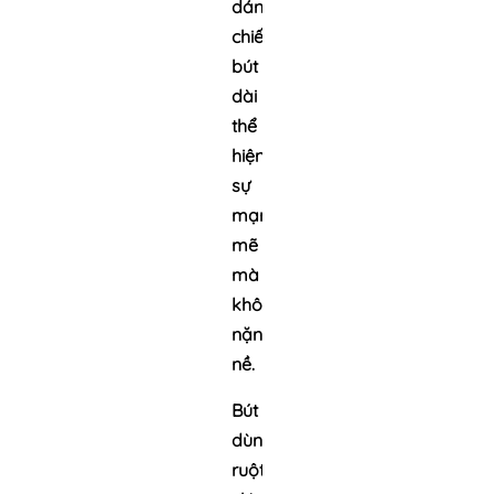
dáng
chiếc
bút
dài
thể
hiện
sự
mạnh
mẽ
mà
không
nặng
nề.
Bút
dùng
ruột