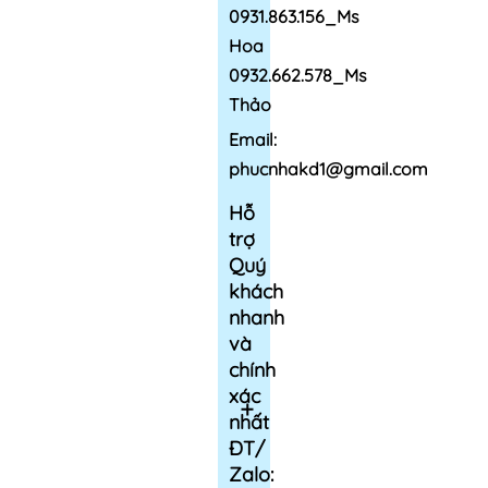
0931.863.156_Ms
Hoa
0932.662.578_Ms
Thảo
Email:
phucnhakd1@gmail.com
Hỗ
trợ
Quý
khách
nhanh
và
chính
xác
nhất
ĐT/
Zalo: