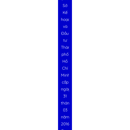
Sở
Kế
hoạch
và
Đầu
tư
Thành
phố
Hồ
Chí
Minh
cấp
ngày
31
tháng
03
năm
2016