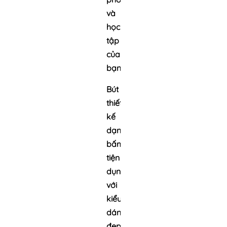
và
học
tập
của
bạn.
Bút
thiết
kế
dạng
bấm
tiện
dụng
với
kiểu
dáng
đẹp,