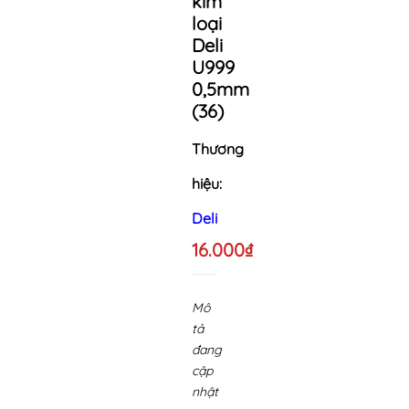
kim
loại
Deli
U999
0,5mm
(36)
Thương
hiệu:
Deli
16.000₫
Mô
tả
đang
cập
nhật