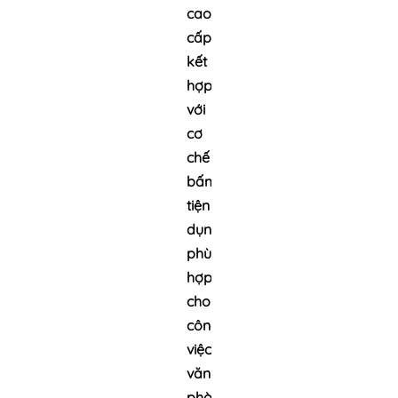
cao
cấp
kết
hợp
với
cơ
chế
bấm
tiện
dụng,
phù
hợp
cho
công
việc
văn
phòng