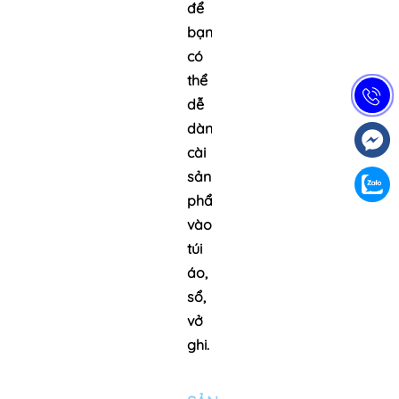
để
bạn
có
thể
dễ
dàng
cài
sản
phẩm
vào
túi
áo,
sổ,
vở
ghi.