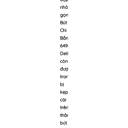
nhỏ
gọn.
Bút
Chì
Bấm
6490
Deli
còn
được
trang
bị
kẹp
cài
trên
thân
bút