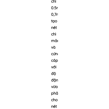
chì
0.5mm/
0,7mm
tạo
nét
chì
mảnh
và
cứng
cáp
với
độ
đậm
vừa
phải
cho
nét