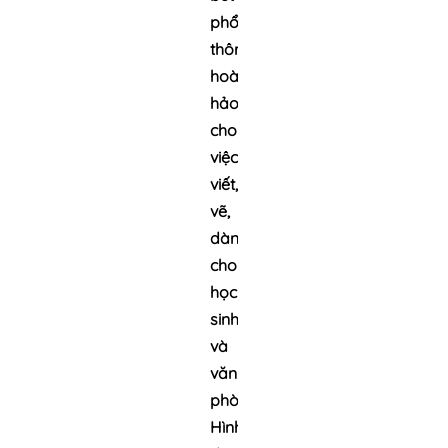
phổ
thông,
hoàn
hảo
cho
việc
viết,
vẽ,
dành
cho
học
sinh
và
văn
phòng.
Hình