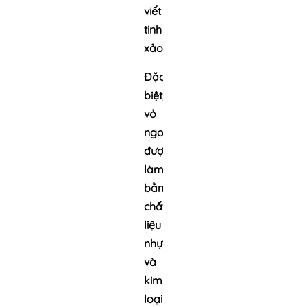
viết
tinh
xảo.
Ðặc
biệt,
vỏ
ngoài
được
làm
bằng
chất
liệu
nhựa
và
kim
loại