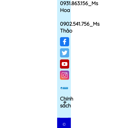
0931.863.156_Ms
Hoa
0902.541.756_Ms
Thảo
Chính
sách
©