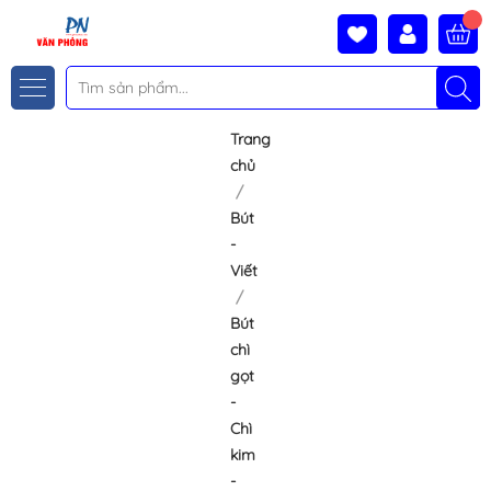
Trang
chủ
Bút
-
Viết
Bút
chì
gọt
-
Chì
kim
-