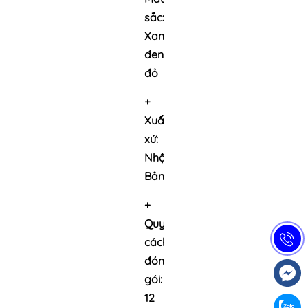
sắc:
Xanh,
đen
đỏ
+
Xuất
xứ:
Nhật
Bản
+
Quy
cách
đóng
gói:
12