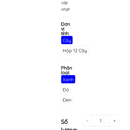
cập
nhật
Đơn
vị
tính:
Cây
Hộp 12 Cây
Phân
loại:
Xanh
Đỏ
Đen
−
+
Số
lượng: