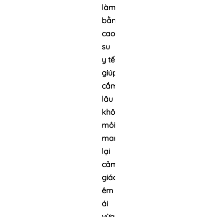
làm
bằng
cao
su
y tế
giúp
cầm
lâu
không
mỏi,
mang
lại
cảm
giác
êm
ái
vừa