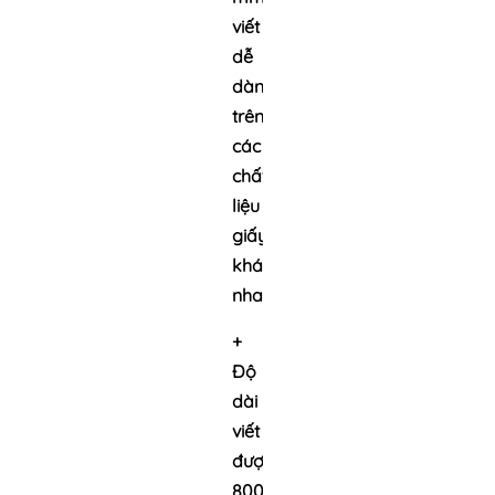
viết
dễ
dàng
trên
các
chất
liệu
giấy
khác
nhau
+
Độ
dài
viết
được:
800m