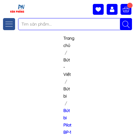
Trang
chủ
Bút
-
Viết
Bút
bi
Bút
bi
Pilot
BP-1