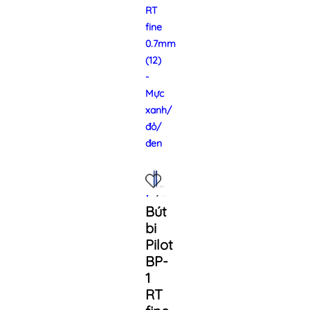
RT
fine
0.7mm
(12)
-
Mực
xanh/
đỏ/
đen
Bút
bi
Pilot
BP-
1
RT