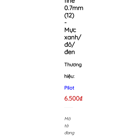
fine
0.7mm
(12)
-
Mực
xanh/
đỏ/
đen
Thương
hiệu:
Pilot
6.500₫
Mô
tả
đang