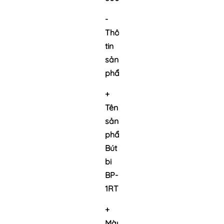
-
Thông
tin
sản
phẩm:
+
Tên
sản
phẩm:
Bút
bi
BP-
1RT
+
Màu