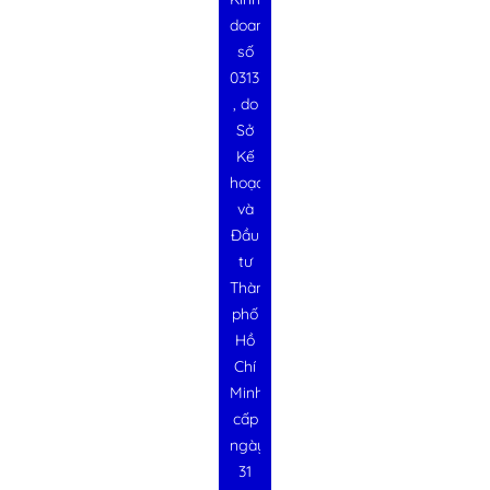
doanh
số
0313728340
, do
Sở
Kế
hoạch
và
Đầu
tư
Thành
phố
Hồ
Chí
Minh
cấp
ngày
31