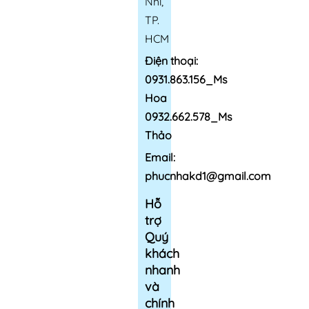
Nhì,
TP.
HCM
Điện thoại:
0931.863.156_Ms
Hoa
0932.662.578_Ms
Thảo
Email:
phucnhakd1@gmail.com
Hỗ
trợ
Quý
khách
nhanh
và
chính