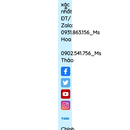
xác
nhất
ĐT/
Zalo:
0931.863.156_Ms
Hoa
0902.541.756_Ms
Thảo
Chính