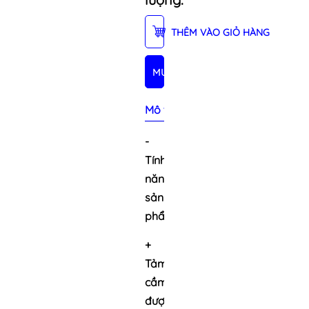
THÊM VÀO GIỎ HÀNG
MUA NGAY
Mô tả sản phẩm
-
Tính
năng
sản
phẩm:
+
Tảm
cầm
được