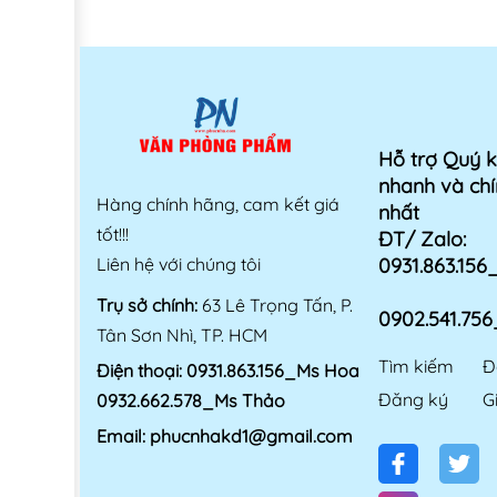
Hỗ trợ Quý 
nhanh và chí
Hàng chính hãng, cam kết giá
nhất
tốt!!!
ĐT/ Zalo:
Liên hệ với chúng tôi
0931.863.15
Trụ sở chính:
63 Lê Trọng Tấn, P.
0902.541.75
Tân Sơn Nhì, TP. HCM
Tìm kiếm
Đ
Điện thoại:
0931.863.156_Ms Hoa
Đăng ký
G
0932.662.578_Ms Thảo
Email:
phucnhakd1@gmail.com