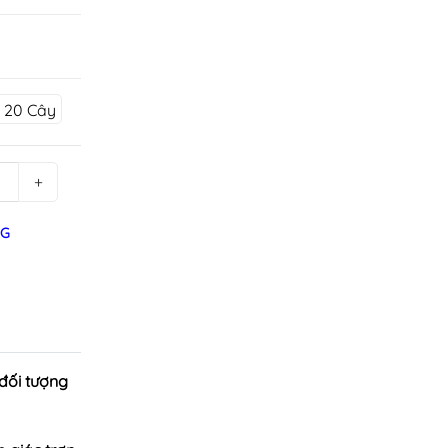
 20 Cây
+
NG
 đối tượng