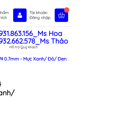
phẩm
Tài khoản
hích
Đăng nhập
931.863.156_Ms Hoa
in tức
Liên hệ
Chính sách
932.662.578_Ms Thảo
Hỗ trợ Quý khách
174 0.7mm - Mực Xanh/ Đỏ/ Đen
4
anh/