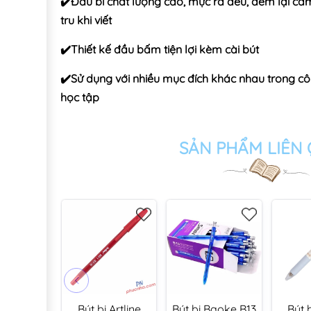
✔️Đầu bi chất lượng cao, mực ra đều, đem lại cảm
tru khi viết
✔️Thiết kế đầu bấm tiện lợi kèm cài bút
✔️Sử dụng với nhiều mục đích khác nhau trong cô
học tập
SẢN PHẨM LIÊN
Bút bi Artline
Bút bi Baoke B13
Bút 