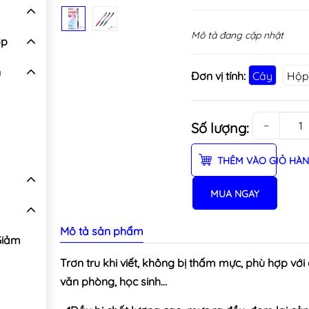
Mô tả đang cập nhật
ợp
n
Đơn vị tính:
Cây
Hộp
−
Số lượng:
THÊM VÀO GIỎ HÀ
MUA NGAY
Mô tả sản phẩm
Giảm
Trơn tru khi viết, không bị thấm mực, phù hợp với
văn phòng, học sinh…