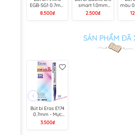
EGB-SG1 0.7mm
smart 1.0mm
màu 0
(12)
(48)
8.500₫
2.500₫
12
SẢN PHẨM ĐÃ
Bút bi Eras E174
0.7mm - Mực
Xanh/ Đỏ/ Đen
3.500₫
(20)