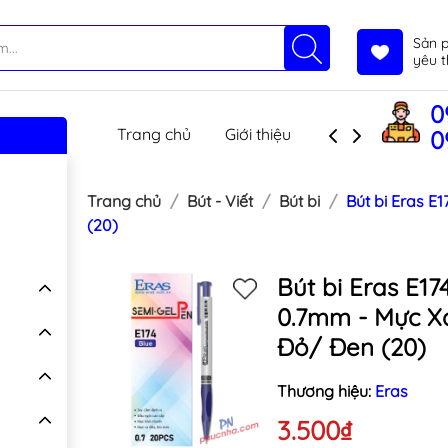
Sản 
yêu t
0
Trang chủ
Giới thiệu
Sản phẩm
T
0
Trang chủ
Bút - Viết
Bút bi
Bút bi Eras E
(20)
Bút bi Eras E17
0.7mm - Mực X
Đỏ/ Đen (20)
Thương hiệu:
Eras
3.500₫