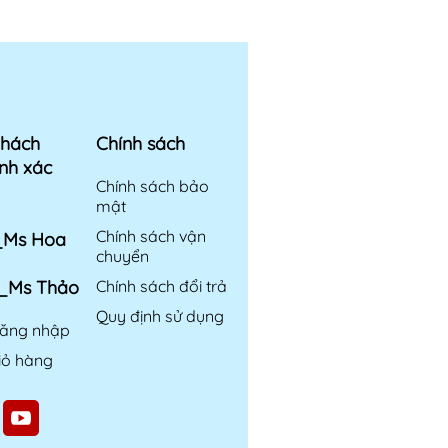
khách
Chính sách
nh xác
Chính sách bảo
mật
Chính sách vận
6_Ms Hoa
chuyển
6_Ms Thảo
Chính sách đổi trả
Quy định sử dụng
ăng nhập
iỏ hàng