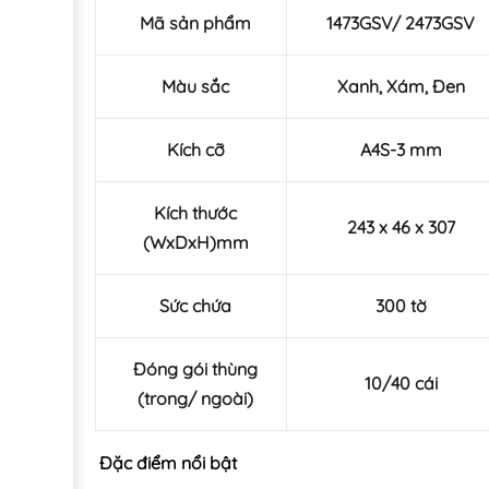
Mã sản phẩm
1473GSV/ 2473GSV
Màu sắc
Xanh, Xám, Đen
Kích cỡ
A4S-3 mm
Kích thước
243 x 46 x 307
(WxDxH)mm
Sức chứa
300 tờ
Đóng gói thùng
10/40 cái
(trong/ ngoài)
Đặc điểm nổi bật