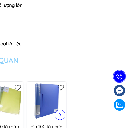
ố lượng lớn
ại tài liệu
 QUAN
00 lá màu
Bìa 100 lá nhựa
Bìa 12 ngăn màu
Bìa 