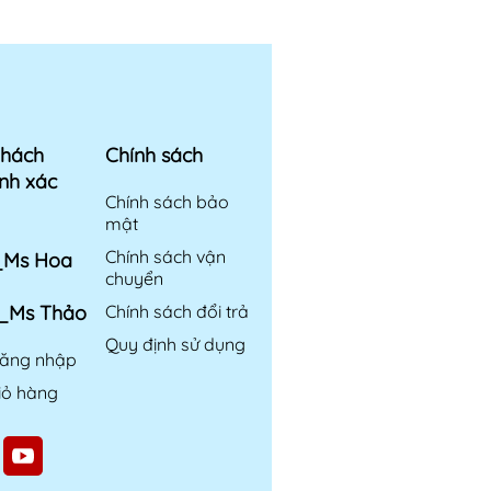
khách
Chính sách
nh xác
Chính sách bảo
mật
Chính sách vận
6_Ms Hoa
chuyển
6_Ms Thảo
Chính sách đổi trả
Quy định sử dụng
ăng nhập
iỏ hàng