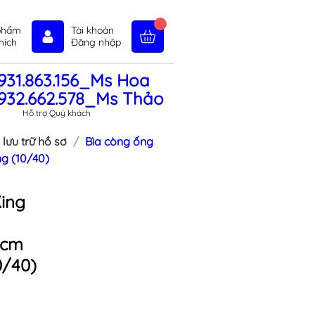
phẩm
Tài khoản
hích
Đăng nhập
931.863.156_Ms Hoa
in tức
Liên hệ
Chính sách
932.662.578_Ms Thảo
Hỗ trợ Quý khách
 lưu trữ hồ sơ
Bìa còng ống
g (10/40)
ing
3cm
0/40)