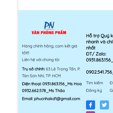
dương (10/40)
Hỗ trợ Quý 
nhanh và chí
Hàng chính hãng, cam kết giá
nhất
tốt!!!
ĐT/ Zalo:
Liên hệ với chúng tôi
0931.863.15
Trụ sở chính:
63 Lê Trọng Tấn, P.
0902.541.75
Tân Sơn Nhì, TP. HCM
Tìm kiếm
Đ
Điện thoại:
0931.863.156_Ms Hoa
Đăng ký
G
0932.662.578_Ms Thảo
Email:
phucnhakd1@gmail.com