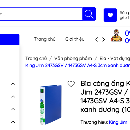
Sản 
yêu t
0
Trang chủ
Giới thiệu
Sản phẩm
T
0
Trang chủ
Văn phòng phẩm
Bìa - Vật dụng
King Jim 2473GSV / 1473GSV A4-S 3cm xanh dươn
Bìa còng ống K
Jim 2473GSV /
1473GSV A4-S 
xanh dương (1
Thương hiệu:
King Jim