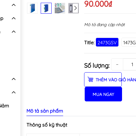
90.000₫
ợp
Mô tả đang cập nhật
n
Title:
2473GSV
1473
−
Số lượng:
THÊM VÀO GIỎ HÀ
MUA NGAY
Giảm
Mô tả sản phẩm
Thông số kỹ thuật