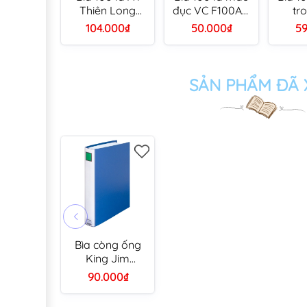
Thiên Long
đục VC F100AD
tr
Flexoffice FO-
A4 mỏng
F10
104.000₫
50.000₫
59
DB05 xanh biển
(12)
SẢN PHẨM ĐÃ
Bìa còng ống
King Jim
2473GSV /
90.000₫
1473GSV A4-S
3cm xanh