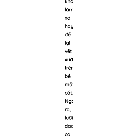
không
làm
xơ
hay
để
lại
vết
xước
trên
bề
mặt
cắt.
Ngoài
ra,
lưỡi
dao
có