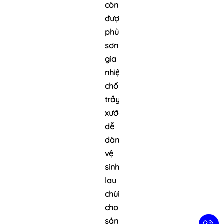
còn
được
phủ
sơn
gia
nhiệt,
chống
trầy
xước,
dễ
dàng
vệ
sinh
lau
chùi
cho
sản