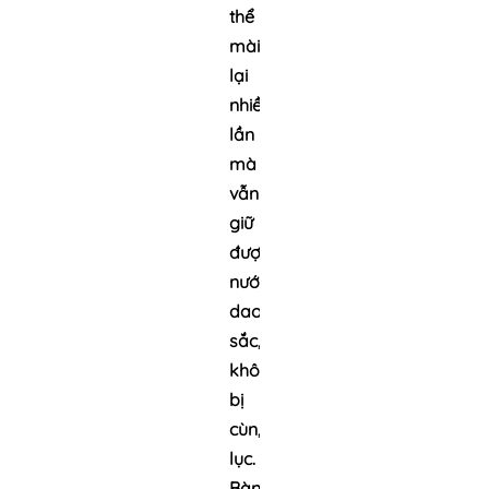
thể
mài
lại
nhiều
lần
mà
vẫn
giữ
được
nước
dao
sắc,
không
bị
cùn,
lục.
Bàn