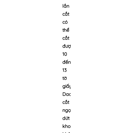
lần
cắt
có
thể
cắt
được
10
đến
13
tờ
giấy.
Dao
cắt
ngọt,
dứt
khoát,