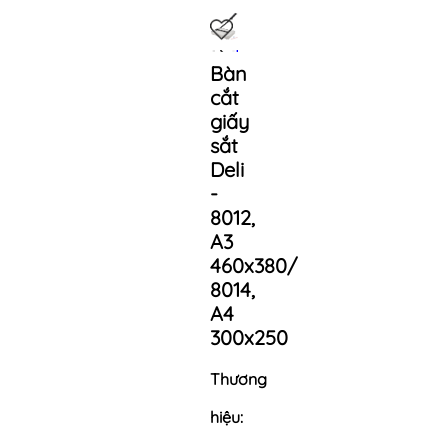
Bàn
cắt
giấy
sắt
Deli
-
8012,
A3
460x380/
8014,
A4
300x250
Thương
hiệu: