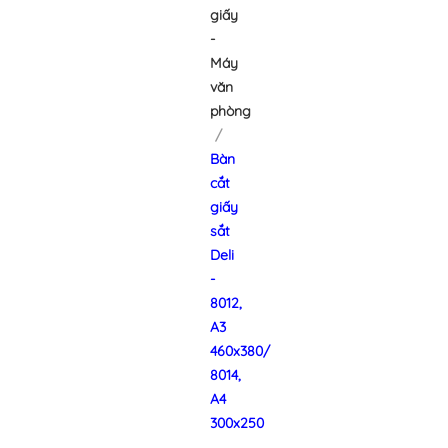
giấy
-
Máy
văn
phòng
Bàn
cắt
giấy
sắt
Deli
-
8012,
A3
460x380/
8014,
A4
300x250