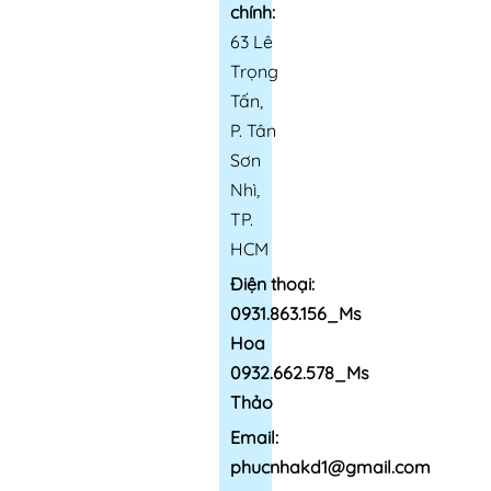
chính:
63 Lê
Trọng
Tấn,
P. Tân
Sơn
Nhì,
TP.
HCM
Điện thoại:
0931.863.156_Ms
Hoa
0932.662.578_Ms
Thảo
Email:
phucnhakd1@gmail.com