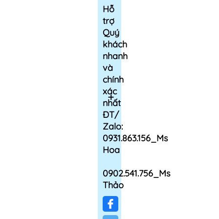
Hỗ
trợ
Quý
khách
nhanh
và
chính
xác
nhất
ĐT/
Zalo:
0931.863.156_Ms
Hoa
0902.541.756_Ms
Thảo