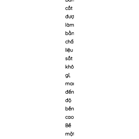
cắt
được
làm
bằng
chất
liệu
sắt
không
gỉ,
mang
đến
độ
bền
cao.
Bề
mặt