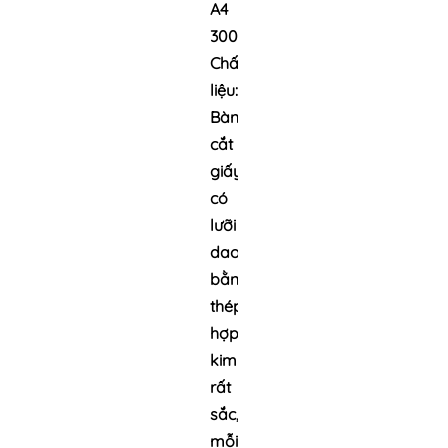
A4
300x250
Chất
liệu:
Bàn
cắt
giấy
có
lưỡi
dao
bằng
thép
hợp
kim
rất
sắc,
mỗi